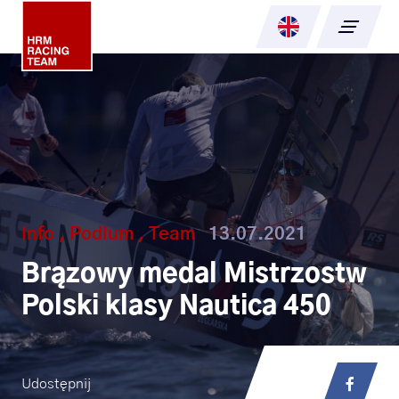
Aktualności
O fundacji
Misja
Info
,
Podium
,
Team
13.07.2021
Zespół
Brązowy medal Mistrzostw
Baza
Polski klasy Nautica 450
Dla sponsorów
Udostępnij
Kontakt