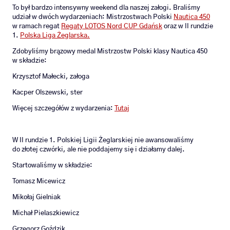
To był bardzo intensywny weekend dla naszej załogi. Braliśmy
udział w dwóch wydarzeniach: Mistrzostwach Polski
Nautica 450
w ramach regat
Regaty LOTOS Nord CUP Gdańsk
oraz w II rundzie
1.
Polska Liga Żeglarska.
Zdobyliśmy brązowy medal Mistrzostw Polski klasy Nautica 450
w składzie:
Krzysztof Małecki, załoga
Kacper Olszewski, ster
Więcej szczegółów z wydarzenia:
Tutaj
W II rundzie 1. Polskiej Ligii Żeglarskiej nie awansowaliśmy
do złotej czwórki, ale nie poddajemy się i działamy dalej.
Startowaliśmy w składzie:
Tomasz Micewicz
Mikołaj Gielniak
Michał Pielaszkiewicz
Grzegorz Goździk