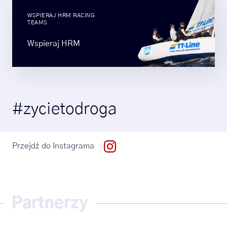
WSPIERAJ HRM RACING
TEAMS
Wspieraj HRM
#zycietodroga
Przejdź do Instagrama
Partnerzy